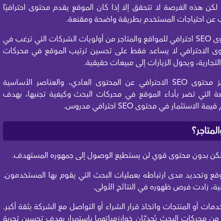
ن هذه الفرصة لا تتحقق إلا إذا كان الموقع يقدم محتوى احترافيًا
 عن احتياجات المستخدم بطريقة واضحة ومقنعة.
ولهذا السبب أصبح البحث عن أفضل شركة كتابة محتوى SEO احترافي للمواقع والمتاجر من أولويات الشركات التي ترغب في
ى الاحترافي لا يساعد فقط على تحسين ترتيب الموقع في محركات
التجارية، ويحول الزيارات إلى مبيعات حقيقية.
وفي هذا المقال، نستعرض بالتفصيل ما الذي يميز محتوى SEO الاحترافي عن المحتوى العادي، والعناصر الأساسية
عة التي تضر بأداء الموقع في محركات البحث وكيفية تجنبها، بهدف
مار في محتوى SEO احترافي مدروس.
 لكن بدون محتوى قوي لن يستطيع الوصول إلى جمهوره المستهدف.
ع وتحديد مدى ارتباطه بعمليات البحث التي يقوم بها المستخدمون.
ية، زادت فرص ظهوره في النتائج الأولى.
مات أو المنتجات واتخاذ قرار الشراء أو التواصل مع الشركة بثقة أكبر.
 محركات البحث يُحدّثان خوارزمياتهما باستمرار بهدف تحسين تجربة