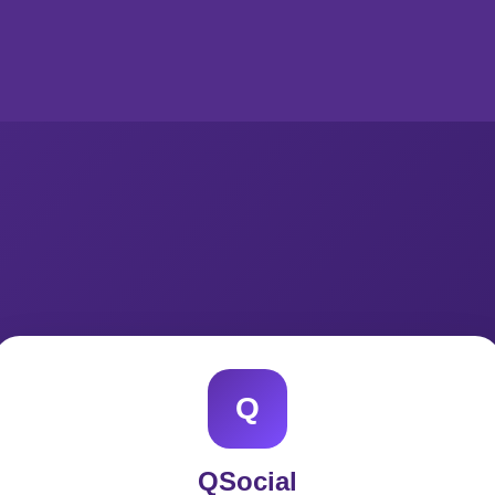
Q
QSocial