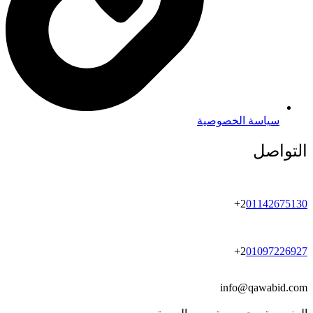
سياسة الخصوصية
التواصل
+
2
01142675130
+
2
01097226927
info@qawabid.com