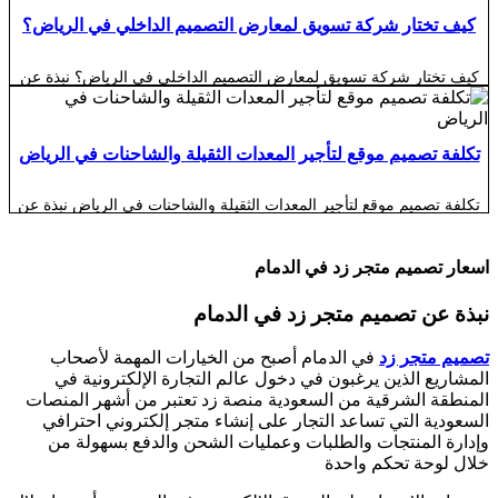
إنشاء متجر إلكتروني لمواد البناء والأصباغ والعوازل في السعودية خطوة
مهمة للمصانع والموردين والمستوردين والمعارض الراغبة في توسيع نشاطها
كيف تختار شركة تسويق لمعارض التصميم الداخلي في الرياض؟
والوصول إلى المقاولين وشركات الإنشاء وأصحاب المنازل والمشروعات
التجارية. فالعميل اليوم ما عاد يعتمد فقط […]
كيف تختار شركة تسويق لمعارض التصميم الداخلي في الرياض؟ نبذة عن
كيف تختار شركة تسويق لمعارض التصميم الداخلي في الرياض؟ اختيار
شركة تسويق لمعارض التصميم الداخلي في الرياض ليس قرارًا بسيطًا
يعتمد على جمال التصميمات أو عدد المتابعين الذي تعدك الشركة بتحقيقه،
لأن التسويق في قطاع الديكور والتصميم الداخلي يحتاج إلى فهم عميق
تكلفة تصميم موقع لتأجير المعدات الثقيلة والشاحنات في الرياض
لسلوك العميل […]
تكلفة تصميم موقع لتأجير المعدات الثقيلة والشاحنات في الرياض نبذة عن
تكلفة تصميم موقع لتأجير المعدات الثقيلة والشاحنات في الرياض تختلف
تكلفة تصميم موقع لتأجير المعدات الثقيلة والشاحنات في الرياض بصورة
كبيرة حسب الهدف من الموقع وطبيعة الأسطول والخصائص المطلوبة
اسعار تصميم متجر زد في الدمام
وطريقة استقبال طلبات العملاء. فهناك فرق واضح بين موقع تعريفي يعرض
أنواع المعدات وبيانات الشركة، […]
نبذة عن تصميم متجر زد في الدمام
تصميم متجر زد
في الدمام أصبح من الخيارات المهمة لأصحاب
المشاريع الذين يرغبون في دخول عالم التجارة الإلكترونية في
المنطقة الشرقية من السعودية منصة زد تعتبر من أشهر المنصات
السعودية التي تساعد التجار على إنشاء متجر إلكتروني احترافي
وإدارة المنتجات والطلبات وعمليات الشحن والدفع بسهولة من
خلال لوحة تحكم واحدة