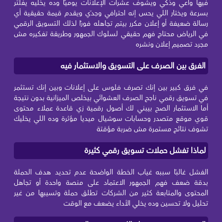
فيها واعي وذكي ويشوف عشرات الإعلانات يوميًا وده يخليه يفلتر
بسرعة ويختار اللي يحس إنه احترافي وجدّي ويقدم قيمة حقيقية أي
رسالة ضعيفة أو إعلان مكرر بيتم تجاهله فورًا لذلك التسويق الرقمي
في الرياض محتاج فهم حقيقي لسلوك الجمهور وطريقة تفكيره مش
مجرد تصميم إعلان ونشره
الفرق بين الصرف على التسويق والاستثمار فيه
في فرق كبير بين إنك تصرف فلوس على إعلانات وبين إنك تستثمر
في تسويق رقمي ناجح الصرف العشوائي بيخلص الميزانية بدون نتيجة
أما الاستثمار الصح بيبني لك أصول رقمية زي قاعدة عملاء محتوى
قوي موقع متصدر وحسابات سوشيال ميديا مؤثرة وده اللي يخليك
تشوف نتائج مستمرة مش ضربة مؤقتة
لماذا تفشل حملات تسويق رقمي كثيرة
الفشل غالبًا سببه غياب الخطة الواضحة عدم تحديد هدف الحملة
بدقة ضعف فهم الجمهور الاعتماد على منصة واحدة أو تجاهل
المحتوى والمتابعة كثير من الشركات تطلق حملة وتسيبها من غير
تحليل ولا تحسين وده يخلي الأداء يضعف مع الوقت