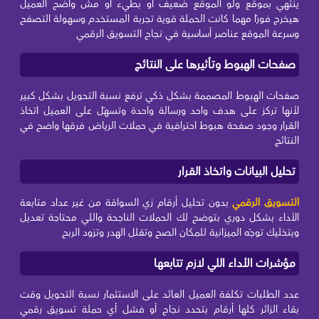
ينتهي بموقع ولو الموقع ضعيف أو بطيء أو مش واضح العميل
هيخرج فورًا مهما كانت الحملة قوية تجربة المستخدم وسهولة التصفح
وسرعة الموقع عناصر أساسية في نجاح التسويق الرقمي
صفحات الهبوط وتأثيرها على النتائج
صفحات الهبوط المصممة بشكل ذكي ترفع نسبة التحويل بشكل كبير
لأنها تركز على هدف واحد ورسالة واحدة وتسهّل على العميل اتخاذ
القرار وجود صفحة هبوط احترافية في حملات الرياض فرقها واضح في
النتائج
تحليل البيانات واتخاذ القرار
التسويق الرقمي
بدون تحليل أرقام زي السواقة من غير عداد متابعة
الأداء بشكل دوري بتوضح لك الحملات الناجحة واللي محتاجة تعديل
وبتخليك توجّه الميزانية للمكان الصح وتقلل الهدر وتزود الربح
مؤشرات الأداء اللي لازم تتابعها
عدد الطلبات تكلفة العميل العائد على الاستثمار نسبة التحويل وقت
بقاء الزائر كلها أرقام بتحدد نجاح أو فشل أي حملة تسويق رقمي