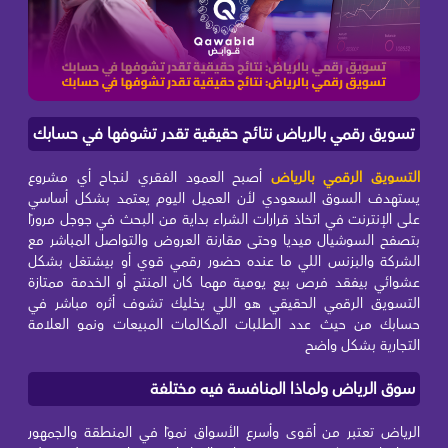
تسويق رقمي بالرياض نتائج حقيقية تقدر تشوفها في حسابك
التسويق الرقمي بالرياض
أصبح العمود الفقري لنجاح أي مشروع
يستهدف السوق السعودي لأن العميل اليوم يعتمد بشكل أساسي
على الإنترنت في اتخاذ قرارات الشراء بداية من البحث في جوجل مرورًا
بتصفح السوشيال ميديا وحتى مقارنة العروض والتواصل المباشر مع
الشركة والبزنس اللي ما عنده حضور رقمي قوي أو بيشتغل بشكل
عشوائي بيفقد فرص بيع يومية مهما كان المنتج أو الخدمة ممتازة
التسويق الرقمي الحقيقي هو اللي يخليك تشوف أثره مباشر في
حسابك من حيث عدد الطلبات المكالمات المبيعات ونمو العلامة
التجارية بشكل واضح
سوق الرياض ولماذا المنافسة فيه مختلفة
الرياض تعتبر من أقوى وأسرع الأسواق نموًا في المنطقة والجمهور