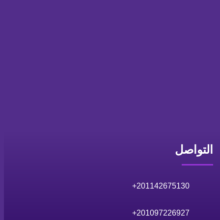
التواصل
+
2
01142675130
+
2
01097226927