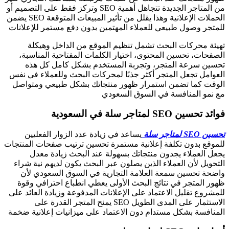
من المتاجر الجديدة تتجاهل أهمية SEO وتركز فقط على التصميم أو
الحملات الإعلانية وهذا يقلل من تأثير المبيعات المتوقعة SEO يضمن
للمتجر وصول طبيعي للعملاء المهتمين بدون دفع مستمر للإعلانات
تهيئة محركات البحث تشمل تنظيم الموقع من الداخل وهيكلة
الصفحات، تحسين المحتوى، اختيار الكلمات المفتاحية المناسبة،
تحسين سرعة المتجر، وتجربة المستخدم بشكل كامل كل هذه
العوامل تجعل المتجر أكثر جذبًا لمحركات البحث وللعملاء في نفس
الوقت كما تضمن استمرار ظهور منتجاتك بشكل طبيعي ومتواصل
مع نمو المنافسة في السوق السعودي
فوائد تحسين SEO لمتاجر سلة في السعودية
تحسين SEO لمتاجر سلة
يساعد في زيادة عدد الزوار الفعليين
للموقع بدون تكلفة إعلانية مستمرة تحسين ترتيب صفحات المنتجات
يجعل العملاء يجدون منتجاتك بسهولة عند البحث زيادة معدل
التحويل لأن العملاء الذين يصلون عبر البحث يكون لديهم نية شراء
واضحة تحسين سمعة العلامة التجارية في السوق السعودي لأن
ظهور المتجر في نتائج البحث الأولى يعطي انطباع احترافي وقوة
للمشروع تقليل الاعتماد على الإعلانات المدفوعة وزيادة العائد على
الاستثمار على المدى الطويل SEO يمنح المتجر القدرة على
المنافسة بشكل مستدام دون الاعتماد على ميزانيات إعلانية ضخمة