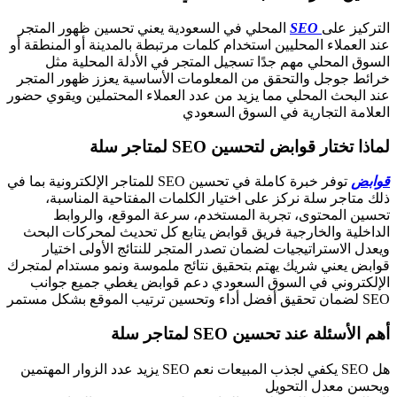
التركيز على
SEO
المحلي في السعودية يعني تحسين ظهور المتجر
عند العملاء المحليين استخدام كلمات مرتبطة بالمدينة أو المنطقة أو
السوق المحلي مهم جدًا تسجيل المتجر في الأدلة المحلية مثل
خرائط جوجل والتحقق من المعلومات الأساسية يعزز ظهور المتجر
عند البحث المحلي مما يزيد من عدد العملاء المحتملين ويقوي حضور
العلامة التجارية في السوق السعودي
لماذا تختار قوابض لتحسين SEO لمتاجر سلة
قوابض
توفر خبرة كاملة في تحسين SEO للمتاجر الإلكترونية بما في
ذلك متاجر سلة نركز على اختيار الكلمات المفتاحية المناسبة،
تحسين المحتوى، تجربة المستخدم، سرعة الموقع، والروابط
الداخلية والخارجية فريق قوابض يتابع كل تحديث لمحركات البحث
ويعدل الاستراتيجيات لضمان تصدر المتجر للنتائج الأولى اختيار
قوابض يعني شريك يهتم بتحقيق نتائج ملموسة ونمو مستدام لمتجرك
الإلكتروني في السوق السعودي دعم قوابض يغطي جميع جوانب
SEO لضمان تحقيق أفضل أداء وتحسين ترتيب الموقع بشكل مستمر
أهم الأسئلة عند تحسين SEO لمتاجر سلة
هل SEO يكفي لجذب المبيعات نعم SEO يزيد عدد الزوار المهتمين
ويحسن معدل التحويل