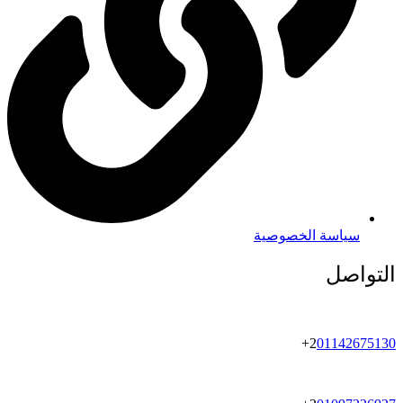
سياسة الخصوصية
التواصل
+
2
01142675130