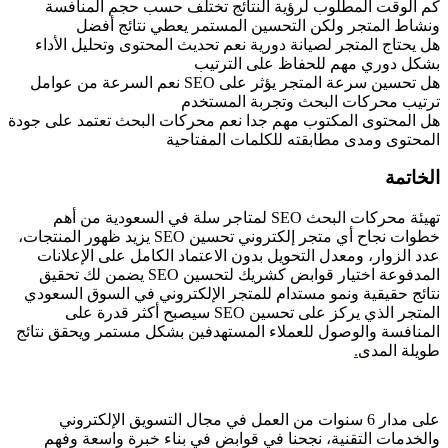
كم الوقت المطلوب لرؤية النتائج تختلف حسب حجم المنافسة
ونشاط المتجر ولكن التحسين المستمر يعطي نتائج أفضل
هل يحتاج المتجر لصيانة دورية نعم تحديث المحتوى وتحليل الأداء
بشكل دوري مهم للحفاظ على الترتيب
هل تحسين سرعة المتجر يؤثر على SEO نعم السرعة من عوامل
ترتيب محركات البحث وتجربة المستخدم
هل المحتوى المكتوب مهم جدا نعم محركات البحث تعتمد على جودة
المحتوى ومدى مطابقته للكلمات المفتاحية
الخاتمة
تهيئة محركات البحث SEO لمتاجر سلة في السعودية من أهم
خطوات نجاح أي متجر إلكتروني تحسين SEO يزيد ظهور المنتجات،
عدد الزوار، ومعدل التحويل بدون الاعتماد الكامل على الإعلانات
المدفوعة اختيار قوابض كشريك لتحسين SEO يضمن لك تحقيق
نتائج حقيقية ونمو مستدام للمتجر الإلكتروني في السوق السعودي
المتجر الذي يركز على تحسين SEO سيصبح أكثر قدرة على
المنافسة والوصول للعملاء المستهدفين بشكل مستمر ويحقق نتائج
طويلة المدى
.
على مدار 6 سنوات من العمل في مجال التسويق الإلكتروني
والخدمات التقنية، نجحنا في قوابض في بناء خبرة واسعة وفهم