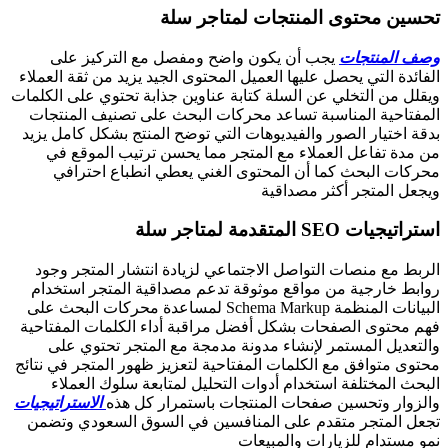
تحسين محتوى المنتجات لمتاجر سلة
وصف المنتجات
يجب أن يكون واضح ومفصل مع التركيز على
الفائدة التي يحصل عليها العميل المحتوى الجيد يزيد من ثقة العملاء
ويقلل من التخلي عن السلة كتابة عناوين جذابة تحتوي على الكلمات
المفتاحية المناسبة تساعد محركات البحث على تصنيف المنتجات
بدقة اختيار الصور والفيديوهات التي توضح المنتج بشكل كامل يزيد
من مدة تفاعل العملاء مع المتجر مما يحسن ترتيب الموقع في
محركات البحث كما أن المحتوى الغني يعطي انطباع احترافي
ويجعل المتجر أكثر مصداقية
استراتيجيات SEO المتقدمة لمتاجر سلة
الربط مع منصات التواصل الاجتماعي لزيادة انتشار المتجر وجود
روابط خارجية من مواقع موثوقة تدعم مصداقية المتجر استخدام
البيانات المنظمة Schema Markup لمساعدة محركات البحث على
فهم محتوى الصفحات بشكل أفضل مراقبة أداء الكلمات المفتاحية
والتعديل المستمر لإنشاء مدونة مدمجة مع المتجر تحتوي على
محتوى متوافق مع الكلمات المفتاحية لتعزيز ظهور المتجر في نتائج
البحث المختلفة استخدام أدوات التحليل لمتابعة سلوك العملاء
والزوار وتحسين صفحات المنتجات باستمرار كل هذه
الاستراتيجيات
تجعل المتجر متقدم على المنافسين في السوق السعودي وتضمن
نمو مستدام للزيارات والمبيعات