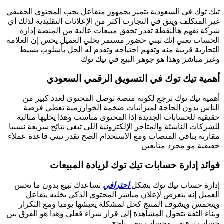
تيك توك في السعودية يتميز بجمهور متفاعل يحب المحتوى الحقيقي
غير المتكلف ويثق في التجارب أكثر من الإعلانات التقليدية لذلك أي
شركة تفهم هالنقطة تقدر تحقق مبيعات عالية من المنصة إدارة
الحساب تعني إنك تبني حضور مستمر يخلي العميل يحس إن العلامة
التجارية قريبة منه وتفهم احتياجه وتقدم له الحل بأسلوب بسيط
وغير مباشر وهذا هو جوهر البيع في تيك توك
أهمية تيك توك في التسويق الرقمي السعودي
أهمية تيك توك ترجع لكونه منصة توصل المحتوى لعدد كبير من
الناس بدون الحاجة لميزانيات ضخمة الخوارزمية تعطي فرصة
حقيقية للحسابات الجديدة إذا المحتوى مناسب وهذا يخليها مثالية
للشركات الناشئة والمتاجر الإلكترونية اللي تبغى نتائج سريعة نسبيا
مقارنة بباقي المنصات ومع الاستخدام الصح تقدر تبني قاعدة عملاء
حقيقية مو مجرد متابعين
فوائد إدارة حسابات تيك توك لزيادة المبيعات
إدارة حساب تيك توك بشكل
احترافي
تساعدك تبيع بدون ما تحس
العميل إنه يتعرض لإعلان مباشر المحتوى الذكي يخليه يتفاعل
ويتحمس ويشوف المنتج كحل لمشكلة يعيشها يوميا ومع التكرار
وبناء الثقة تتحول المشاهدة إلى قرار شراء فعلي وهذا هو الفرق بين
حساب ترفيهي وحساب بيعي ناجح