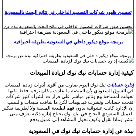
تكلفة تصميم موقع لتأجير المعدات الثقيلة والشاحنات في الرياض تختلف
تكلفة تصميم موقع لتأجير المعدات الثقيلة والشاحنات في الرياض بصورة
كبيرة حسب الهدف من الموقع وطبيعة الأسطول والخصائص المطلوبة
تحسين ظهور شركات التصميم الداخلي في نتائج البحث بالسعودية
وطريقة استقبال طلبات العملاء. فهناك فرق واضح بين موقع تعريفي يعرض
أنواع المعدات وبيانات الشركة، […]
تحسين ظهور شركات التصميم الداخلي في نتائج البحث بالسعودية نبذة عن
تحسين ظهور شركات التصميم الداخلي في نتائج البحث بالسعودية أصبح
تحسين ظهور شركات التصميم الداخلي في نتائج البحث بالسعودية من أهم
الوسائل التي تساعد مكاتب الديكور وشركات التصميم والتنفيذ على الوصول
برمجة موقع ديكور داخلي في السعودية بطريقة احترافية
إلى العملاء الباحثين فعليًا عن خدماتها. فالعميل الذي يرغب في تصميم فيلا
أو […]
برمجة موقع ديكور داخلي في السعودية بطريقة احترافية نبذة عن برمجة
موقع ديكور داخلي في السعودية بطريقة احترافية أصبحت برمجة موقع
ديكور داخلي في السعودية بطريقة احترافية خطوة أساسية لشركات
التصميم الداخلي ومكاتب الديكور والمصممين الذين يرغبون في عرض
كيفية إدارة حسابات تيك توك لزيادة المبيعات
مشاريعهم والوصول إلى عملاء جدد وبناء صورة رقمية تعكس جودة أعمالهم.
فالعميل الذي يبحث عن تصميم […]
إدارة حسابات
تيك توك اليوم صارت من أقوى أدوات زيادة المبيعات
في السوق السعودي لأن المنصة ما عادت مكان ترفيه فقط لكنها
تحولت لمساحة بيع وتأثير مباشر على قرارات الشراء كثير شركات
فتحت حسابات ونشرت فيديوهات لكن ما شافت مبيعات والسبب
إن الإدارة كانت عشوائية بدون فهم لطبيعة المنصة ولا لطريقة تفكير
العميل السعودي النجاح في تيك توك يحتاج إدارة ذكية تعرف متى
تنشر وماذا تقول وكيف تحول المشاهد إلى عميل يدفع
نبذة عن إدارة حسابات تيك توك في السعودية