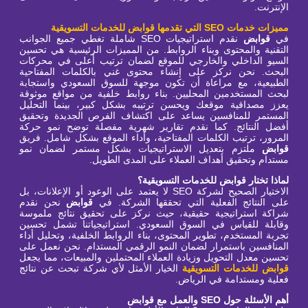
الإنترنت.
مميزات خدمات SEO التي تقدمها قوابض للخدمات التسويقية
في
قوابض
نقدم استراتيجيات SEO شاملة تغطي جميع الجوانب
التقنية والمحتوى وبناء الروابط. من المميزات الرئيسية هي تحسين
السيو الداخلي والخارجي للموقع لضمان ترتيب أعلى في محركات
البحث. نحن نركز على إنشاء محتوى غني بالكلمات المفتاحية
الطبيعية، مع مراعاة أن تكون موجهة للسوق السعودي واستجابة
لبحث المستخدمين المحليين. بناء روابط خلفية من مواقع موثوقة
يعزز مصداقية موقعك ويحسن ترتيبه بشكل كبير، بينما التحليل
المستمر للمنافسين يساعد على اكتشاف الفرص الجديدة وتحقيق
أفضل النتائج. كما نقدم تقارير شهرية مفصلة توضح نمو حركة
المرور، ترتيب الكلمات المفتاحية، وأداء الموقع بشكل شامل. فريق
قوابض
ملتزم بتعديل الاستراتيجيات بشكل مستمر لضمان نمو
مستدام وتحقيق أهداف العملاء على المدى الطويل.
لماذا تختار قوابض للخدمات التسويقية؟
الاختيار الصحيح لشركة SEO لا يعتمد على الوعود أو الإعلانات، بل
على النتائج الفعلية التي تحققها الشركة. في
قوابض
نحن نقدم
شراكة استراتيجية حقيقية، حيث نركز على تحقيق نتائج ملموسة
وقابلة للقياس في السوق السعودي. استراتيجياتنا تشمل تحسين
تجربة المستخدم، تطوير المحتوى، بناء الروابط الخلفية، وتحليل أداء
المنافسين باستمرار لضمان النمو الرقمي المستدام. نحن نعمل على
تحسين معدل التحويل وزيادة العملاء المحتملين والمبيعات، مما يجعل
قوابض للخدمات التسويقية
الخيار الأمثل لأي شركة تبحث عن نتائج
فعلية ومستدامة في الرياض.
أهم الأسئلة حول SEO والعمل مع قوابض