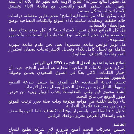
هل تظهر النتائج بسرعة؟ النتائج الأولية عادة تظهر خلال ثلاثة إلى ستة
أشهر، بينما يستمر النمو والتحسن مع متابعة الأداء وتطبيق
الاستراتيجيات بشكل مستمر.
كيف يمكن التأكد من مصداقية النتائج؟ نقدم تقارير مفصلة، دراسات
حالة حقيقية، وتحليلات شاملة لأداء الموقع والكلمات المفتاحية توضح
نمو العملاء والمبيعات.
هل كل المواقع تحتاج نفس الاستراتيجية؟ لا، كل موقع يحتاج خطة
مخصصة وفق حجم الشركة، نوع الخدمات أو المنتجات، والجمهور
المستهدف.
هل توفر قوابض متابعة مستمرة؟ نعم، نحن نقدم متابعة شهرية
شاملة مع تحليل كامل للأداء وتعديل الاستراتيجيات لضمان استمرار
النمو وتحقيق الأهداف المطلوبة.
نصائح عملية لتحقيق أفضل النتائج مع SEO في الرياض
التركيز على الكلمات المفتاحية المحلية هو أساس النجاح، حيث أن
اختيار الكلمات الأكثر بحثًا في السوق السعودي يضمن وصولك
للجمهور المناسب.
تحسين تجربة المستخدم على الموقع بما يشمل سرعة التصفح
وسهولة التنقل يزيد من معدل التحويل ويقلل معدل الارتداد.
إنشاء محتوى قيم وغني بالمعلومات يجذب الزوار ويزيد من فرص
ظهور الموقع في نتائج البحث.
بناء روابط خلفية من مواقع موثوقة وذات صلة يعزز ترتيب الموقع
ويزيد من مصداقية علامتك التجارية.
تحليل أداء المنافسين باستمرار يتيح لك اكتشاف نقاط القوة والضعف
لديهم واستغلال الفرص لتعزيز موقعك الرقمي.
الخاتمة
تحسين محركات البحث أصبح ضرورة لأي شركة تطمح للنجاح