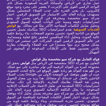
عمل تجاري في الرياض والمملكة العربية السعودية بشكل عام.
التواجد الرقمي القوي على الإنترنت لا يقتصر على مجرد وجود موقع
إلكتروني، بل يعني القدرة على جذب العملاء المحتملين بشكل
مستهدف وزيادة العائد على الاستثمار في التسويق الرقمي. اختيار
شركة سيو متخصصة ومحترفة في الرياض يضمن لك وضع
استراتيجيات دقيقة ومبنية على البيانات الفعلية للسوق السعودي
وتحليل شامل للكلمات المفتاحية الأكثر بحثًا في مجالك. مع
قوابض
للخدمات التسويقية
نقدم استراتيجيات SEO متكاملة تشمل تحسين
الموقع من الناحية الفنية، تحسين محتوى الصفحات، بناء روابط خلفية
عالية الجودة، وتحليل أداء المنافسين لتحقيق نتائج فعلية ومستدامة.
في عالم التسويق الرقمي اليوم، الشركات التي تستثمر في SEO
بشكل صحيح ترى نموًا مستمرًا في عدد العملاء والمبيعات مقارنة
بالذين يعتمدون فقط على الإعلانات المدفوعة أو المحتوى غير
المهيكل.
فوائد التعامل مع شركة سيو متخصصة مثل قوابض
التعاون مع شركة SEO متخصصة في الرياض مثل
قوابض
يحقق لك
مجموعة كبيرة من الفوائد الرقمية التي تؤثر مباشرة على نمو عملك.
من أهم هذه الفوائد هو زيادة ظهور الموقع في نتائج البحث العضوية،
حيث أن ظهور موقعك في الصفحة الأولى من Google يجذب العملاء
الباحثين بالفعل عن خدماتك أو منتجاتك. هذا يزيد من معدل التحويل
ويعزز ثقة العملاء بعلامتك التجارية. بالإضافة إلى ذلك، تساعد
استراتيجيات SEO المتقدمة في تقليل الاعتماد على الحملات الإعلانية
المدفوعة، ما يقلل التكلفة الإجمالية للتسويق ويزيد العائد على
الاستثمار. التعامل مع شركة سيو محترفة يشمل تحليل أداء موقعك
بشكل دوري، اختيار أفضل الكلمات المفتاحية للمنافسة في السوق
السعودي، تحسين تجربة المستخدم، وبناء روابط خلفية قوية من
مواقع موثوقة لتحسين ترتيب موقعك وزيادة مصداقية عملك على